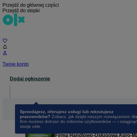
Przejdź do głównej części
Przejdź do stopki
Czat
Twoje konto
Dodaj ogłoszenie
Dla biznesu
opens in a new tab
Sprzedajesz, oferujesz usługi lub rekrutujesz
pracowników?
Zobacz, jak dzięki naszym rozwiązaniom dl
firm możesz dotrzeć do milionów użytkowników — i osiągną
swoje cele.
Firma Handlowo-Usługowa Agro-Ma