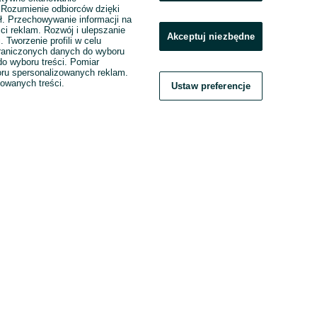
. Rozumienie odbiorców dzięki
ł. Przechowywanie informacji na
ci reklam. Rozwój i ulepszanie
Akceptuj niezbędne
. Tworzenie profili w celu
raniczonych danych do wyboru
o wyboru treści. Pomiar
boru spersonalizowanych reklam.
zowanych treści.
Ustaw preferencje