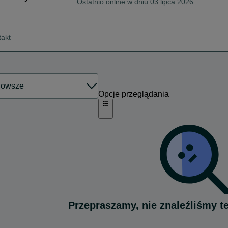
Ostatnio online w dniu 03 lipca 2026
takt
Opcje przeglądania
Przepraszamy, nie znaleźliśmy t