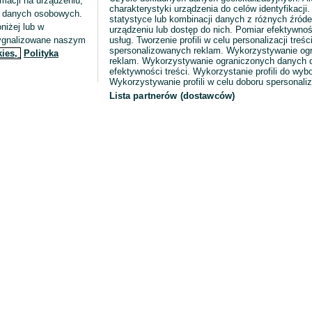
macji na urządzeniu,
charakterystyki urządzenia do celów identyfikacji
ia danych osobowych.
statystyce lub kombinacji danych z różnych źróde
niżej lub w
urządzeniu lub dostęp do nich. Pomiar efektywnoś
sygnalizowane naszym
usług. Tworzenie profili w celu personalizacji treści
spersonalizowanych reklam. Wykorzystywanie og
kies,
Polityka
reklam. Wykorzystywanie ograniczonych danych d
efektywności treści. Wykorzystanie profili do wy
Wykorzystywanie profili w celu doboru spersonali
Lista partnerów (dostawców)