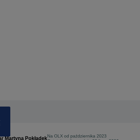
a
ć
Na OLX od
października 2023
r Martyna Pokładek