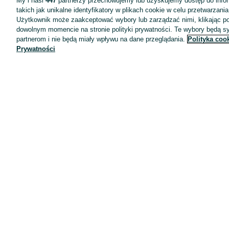
My i nasi
447
partnerzy przechowujemy lub uzyskujemy dostęp do infor
takich jak unikalne identyfikatory w plikach cookie w celu przetwarzan
Użytkownik może zaakceptować wybory lub zarządzać nimi, klikając po
dowolnym momencie na stronie polityki prywatności. Te wybory będą 
partnerom i nie będą miały wpływu na dane przeglądania.
Polityka coo
Prywatności
Aplikacje mobilne OLX.pl
Pomoc
Wyróżnione ogłoszenia
Oferta dla firm
Blog
Regulamin
Polityka prywatności
Reklama
Informacja o realizowanej strategii podatkowej